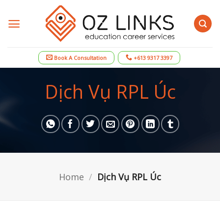
Skip
to
content
Book A Consultation
+613 9317 3397
Dịch Vụ RPL Úc
Home
/
Dịch Vụ RPL Úc